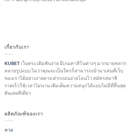
เกี่ยวกับเรา
KUBET
เว็บตรง เดิมพันง่าย มีเกมคาสิโนต่างๆ มากมายหลาก
หลายรูปแบบ ไม่ว่าคุณจะเป็นใครก็สามารถเข้ามาเล่นที่เว็บ
ของเราได้อย่างง่ายดาย ฝากถอนง่ายโอนไว สมัครสมาชิ
รวดเร็วใช้เวลาไม่นาน เติมเต็มความสนุกได้แบบไม่มีที่สิ้นสุด
ดันเลยทีเดียว
ผลิตภัณฑ์ของเรา
หวย