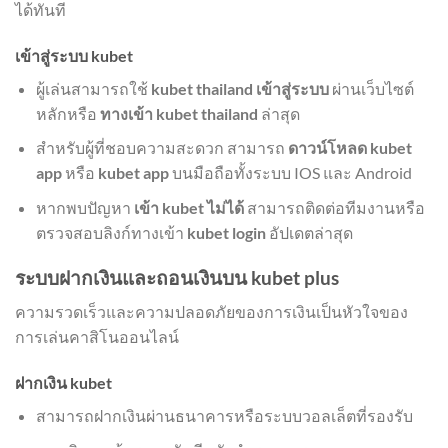
ได้ทันที
เข้าสู่ระบบ kubet
ผู้เล่นสามารถใช้
kubet thailand เข้าสู่ระบบ
ผ่านเว็บไซต์
หลักหรือ
ทางเข้า kubet thailand
ล่าสุด
สำหรับผู้ที่ชอบความสะดวก สามารถ
ดาวน์โหลด kubet
app
หรือ
kubet app
บนมือถือทั้งระบบ IOS และ Android
หากพบปัญหา
เข้า kubet ไม่ได้
สามารถติดต่อทีมงานหรือ
ตรวจสอบลิงก์ทางเข้า
kubet login
อัปเดตล่าสุด
ระบบฝากเงินและถอนเงินบน kubet plus
ความรวดเร็วและความปลอดภัยของการเงินเป็นหัวใจของ
การเล่นคาสิโนออนไลน์
ฝากเงิน kubet
สามารถฝากเงินผ่านธนาคารหรือระบบวอลเล็ตที่รองรับ