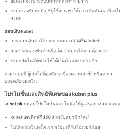
ยอดเงินจะเข้าระบบทันทีหลังทำรายการ
ระบบรองรับทุกบัญชีผู้ใช้งาน ทำให้การเดิมพันต่อเนื่องไม่
สะดุด
ถอนเงิน kubet
การถอนเงินทำได้ง่ายผ่านหน้า
ถอนเงิน kubet
สามารถถอนขั้นต่ำหรือเต็มจำนวนได้ตามต้องการ
ระบบอัตโนมัติช่วยให้ได้เงินเร็วและปลอดภัย
ด้วยระบบนี้ ผู้เล่นไม่ต้องกังวลเรื่องความล่าช้าหรือความ
ปลอดภัยของเงิน
โปรโมชั่นและสิทธิพิเศษของ kubet plus
kubet plus
มอบโปรโมชั่นและโบนัสให้ผู้เล่นอย่างสม่ำเสมอ
kubet เครดิตฟรี 168
สำหรับสมาชิกใหม่
โบนัสฝากเงินครั้งแรก พร้อมเทิร์นโอเวอร์น้อย