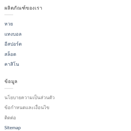
ผลิตภัณฑ์ของเรา
หวย
แทงบอล
อีสปอร์ต
สล็อต
คาสิโน
ข้อมูล
นโยบายความเป็นส่วนตัว
ข้อกำหนดและเงื่อนไข
ติดต่อ
Sitemap