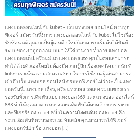
แทงบอลออนไลน์ กับ kubet – เว็บ แทงบอล ออนไลน์ ครบทุก
ฟีเจอร์ สมัครวันนี้! การ แทงบอลออนไลน์ กับ kubet ไม่ใช่เรื่อง
ซับซ้อน แม้คุณจะเป็นผู้เล่นมือใหม่ก็สามารถเริ่มต้นได้ทันที
ระบบของเราถูกออกแบบมาให้ใช้งานง่าย ทั้งการ แทงบอล ,
แทงบอลสเต็ป, หรือแม้แต่ แทงบอล auto ทุกขั้นตอนสามารถ
ทำได้ด้วยตัวเองโดยไม่ต้องมีความรู้ลึกเรื่องเทคนิคมากนัก ที่
kubet เราเน้นความสะดวกสบายในการใช้งาน ผู้เล่นสามารถ
เข้าถึง เว็บ แทงบอล ออนไลน์ ครบทุกฟีเจอร์ ไม่ว่าจะเป็น แทง
บอลวันนี้, แทงบอล เดี่ยว, หรือ แทงบอล วอเลท ระบบของเรา
รองรับทั้งการเดิมพันแบบ แทงบอล369 และ แทงบอล ออนไลน์
888 ทำให้คุณสามารถวางแผนเดิมพันได้ตามต้องการ ระบบ
และฟีเจอร์ของ kubet หนึ่งในความโดดเด่นของ kubet คือ
ระบบเดิมพันที่ครบวงจรและทันสมัย คุณสามารถใช้ฟีเจอร์
แทงบอล911 หรือ แทงบอล […]