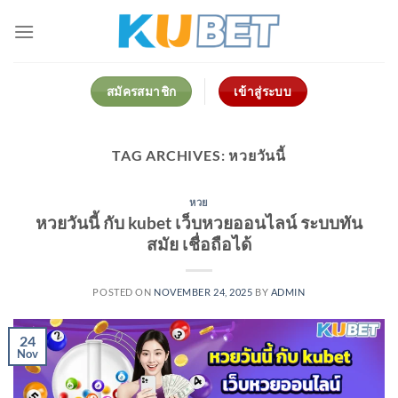
Skip
to
content
สมัครสมาชิก
เข้าสู่ระบบ
TAG ARCHIVES:
หวยวันนี้
หวย
หวยวันนี้ กับ kubet เว็บหวยออนไลน์ ระบบทัน
สมัย เชื่อถือได้
POSTED ON
NOVEMBER 24, 2025
BY
ADMIN
24
Nov