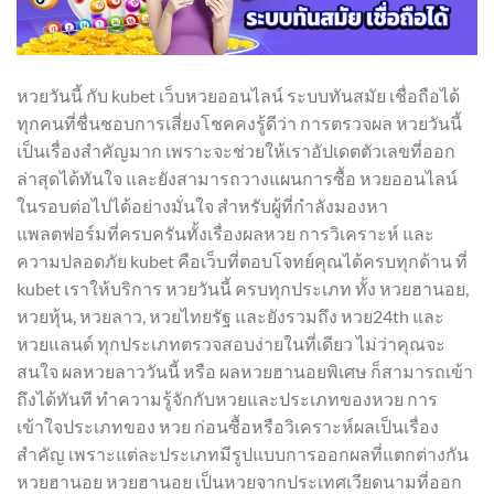
หวยวันนี้ กับ kubet เว็บหวยออนไลน์ ระบบทันสมัย เชื่อถือได้
ทุกคนที่ชื่นชอบการเสี่ยงโชคคงรู้ดีว่า การตรวจผล หวยวันนี้
เป็นเรื่องสำคัญมาก เพราะจะช่วยให้เราอัปเดตตัวเลขที่ออก
ล่าสุดได้ทันใจ และยังสามารถวางแผนการซื้อ หวยออนไลน์
ในรอบต่อไปได้อย่างมั่นใจ สำหรับผู้ที่กำลังมองหา
แพลตฟอร์มที่ครบครันทั้งเรื่องผลหวย การวิเคราะห์ และ
ความปลอดภัย kubet คือเว็บที่ตอบโจทย์คุณได้ครบทุกด้าน ที่
kubet เราให้บริการ หวยวันนี้ ครบทุกประเภท ทั้ง หวยฮานอย,
หวยหุ้น, หวยลาว, หวยไทยรัฐ และยังรวมถึง หวย24th และ
หวยแลนด์ ทุกประเภทตรวจสอบง่ายในที่เดียว ไม่ว่าคุณจะ
สนใจ ผลหวยลาววันนี้ หรือ ผลหวยฮานอยพิเศษ ก็สามารถเข้า
ถึงได้ทันที ทำความรู้จักกับหวยและประเภทของหวย การ
เข้าใจประเภทของ หวย ก่อนซื้อหรือวิเคราะห์ผลเป็นเรื่อง
สำคัญ เพราะแต่ละประเภทมีรูปแบบการออกผลที่แตกต่างกัน
หวยฮานอย หวยฮานอย เป็นหวยจากประเทศเวียดนามที่ออก