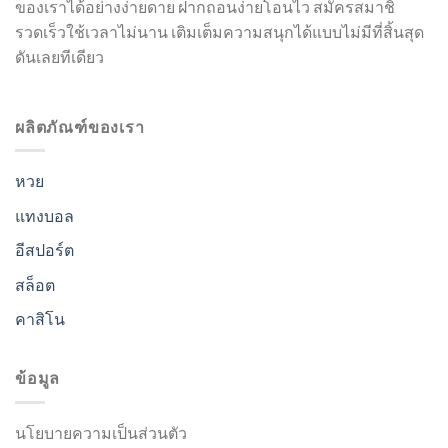
ของเราได้อย่างง่ายดาย ฝากถอนง่ายโอนไว สมัครสมาชิ
รวดเร็วใช้เวลาไม่นาน เติมเต็มความสนุกได้แบบไม่มีที่สิ้นสุด
ดันเลยทีเดียว
ผลิตภัณฑ์ของเรา
หวย
แทงบอล
อีสปอร์ต
สล็อต
คาสิโน
ข้อมูล
นโยบายความเป็นส่วนตัว