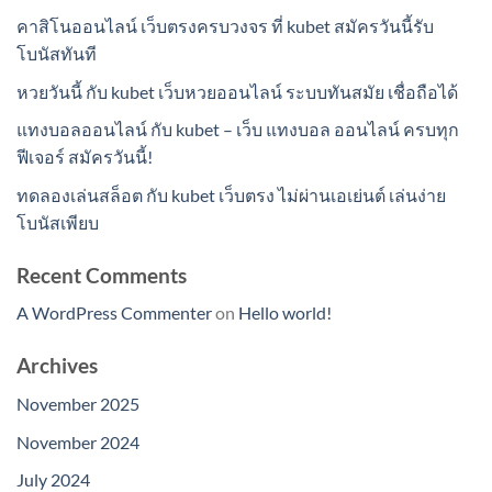
คาสิโนออนไลน์ เว็บตรงครบวงจร ที่ kubet สมัครวันนี้รับ
โบนัสทันที
หวยวันนี้ กับ kubet เว็บหวยออนไลน์ ระบบทันสมัย เชื่อถือได้
แทงบอลออนไลน์ กับ kubet – เว็บ แทงบอล ออนไลน์ ครบทุก
ฟีเจอร์ สมัครวันนี้!
ทดลองเล่นสล็อต กับ kubet เว็บตรง ไม่ผ่านเอเย่นต์ เล่นง่าย
โบนัสเพียบ
Recent Comments
A WordPress Commenter
on
Hello world!
Archives
November 2025
November 2024
July 2024